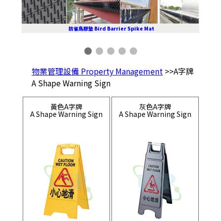
防雀鳥膠墊 Bird Barrier Spike Mat
物業管理設備 Property Management
>>A字牌
A Shape Warning Sign
黃色A字牌
灰色A字牌
A Shape Warning Sign
A Shape Warning Sign