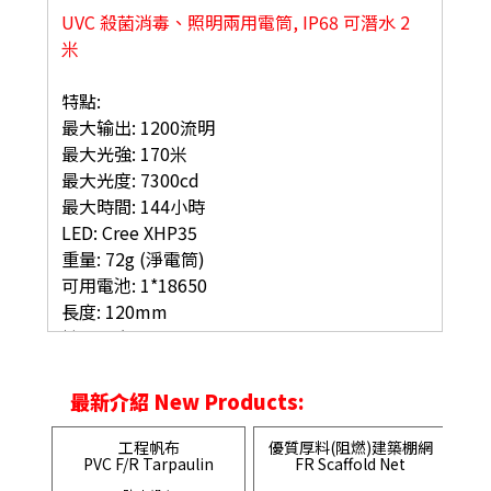
UVC 殺菌消毒、照明兩用電筒, IP68 可潛水 2
米
特點:
最大输出: 1200流明
最大光強: 170米
最大光度: 7300cd
最大時間: 144小時
LED: Cree XHP35
重量: 72g (淨電筒)
可用電池: 1*18650
長度: 120mm
燈頭闊度: 20mm
適合操作溫度: -35°C ~ +45°C
最新介紹 New Products:
工程帆布
優質厚料(阻燃)建築棚網
PVC F/R Tarpaulin
FR Scaffold Net