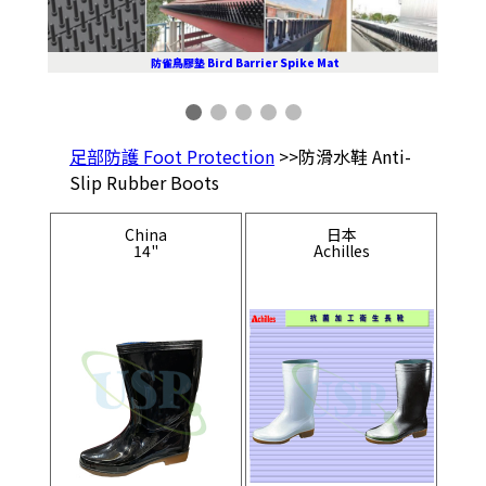
防雀鳥膠墊 Bird Barrier Spike Mat
足部防護 Foot Protection
>>防滑水鞋 Anti-
Slip Rubber Boots
China
日本
14"
Achilles