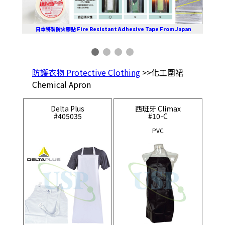
日本特製防火膠貼 Fire Resistant Adhesive Tape From Japan
防護衣物 Protective Clothing
>>化工圍裙
Chemical Apron
Delta Plus
西班牙 Climax
#405035
#10-C
PVC